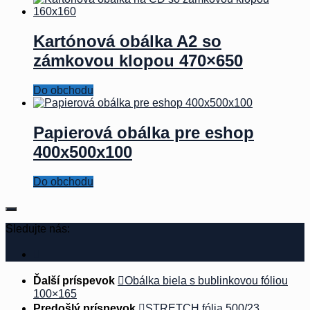
Kartónová obálka A2 so
zámkovou klopou 470×650
Do obchodu
Papierová obálka pre eshop
400x500x100
Do obchodu
Sledujte nás:
Ďalší príspevok
Obálka biela s bublinkovou fóliou
100×165
Predošlý príspevok
STRETCH fólia 500/23