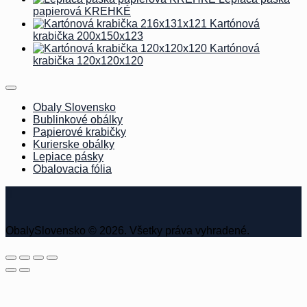
papierová KREHKÉ
Kartónová
krabička 200x150x123
Kartónová
krabička 120x120x120
Obaly Slovensko
Bublinkové obálky
Papierové krabičky
Kurierske obálky
Lepiace pásky
Obalovacia fólia
ObalySlovensko © 2026. Všetky práva vyhradené.