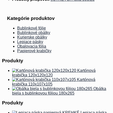
Kategórie produktov
Bublinkové fólie
Bublinkové obálky
Kurierske obálky
Lepiace pásky
Obalovacia fólia
Papierové krabičky
Produkty
Kartónová
krabička 120x120x120
Kartónová
krabička 110x107x105
Obálka
biela s bublinkovou fóliou 180x265
Produkty
Lepiaca páska