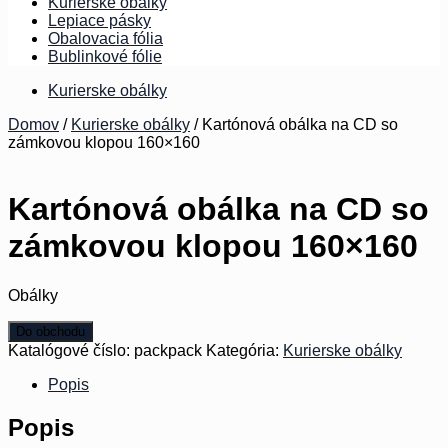
Kurierske obálky
Lepiace pásky
Obalovacia fólia
Bublinkové fólie
Kurierske obálky
Domov
/
Kurierske obálky
/ Kartónová obálka na CD so
zámkovou klopou 160×160
OBAL
SK
Kartónová obálka na CD so
zámkovou klopou 160×160
Obálky
Do obchodu
Katalógové číslo:
packpack
Kategória:
Kurierske obálky
Popis
Popis