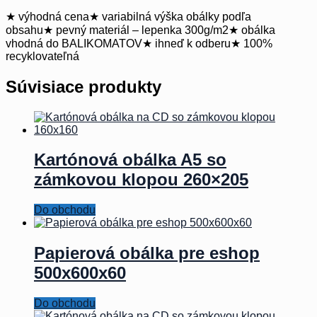
★ výhodná cena★ variabilná výška obálky podľa
obsahu★ pevný materiál – lepenka 300g/m2★ obálka
vhodná do BALIKOMATOV★ ihneď k odberu★ 100%
recyklovateľná
Súvisiace produkty
Kartónová obálka A5 so
zámkovou klopou 260×205
Do obchodu
Papierová obálka pre eshop
500x600x60
Do obchodu