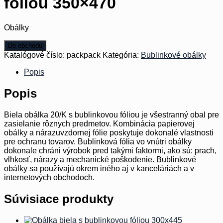
fóliou 350×470
Obálky
Do obchodu
Katalógové číslo:
packpack
Kategória:
Bublinkové obálky
Popis
Popis
Biela obálka 20/K s bublinkovou fóliou je všestranný obal pre
zasielanie rôznych predmetov. Kombinácia papierovej
obálky a nárazuvzdornej fólie poskytuje dokonalé vlastnosti
pre ochranu tovarov. Bublinková fólia vo vnútri obálky
dokonale chráni výrobok pred takými faktormi, ako sú: prach,
vlhkosť, nárazy a mechanické poškodenie. Bublinkové
obálky sa používajú okrem iného aj v kanceláriách a v
internetových obchodoch.
Súvisiace produkty