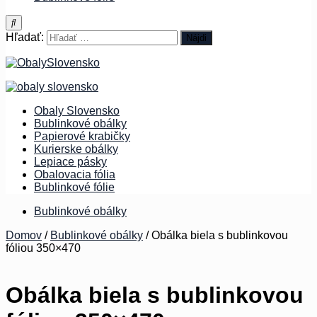
Hľadať:
Obaly Slovensko
Bublinkové obálky
Papierové krabičky
Kurierske obálky
Lepiace pásky
Obalovacia fólia
Bublinkové fólie
Bublinkové obálky
Domov
/
Bublinkové obálky
/ Obálka biela s bublinkovou
fóliou 350×470
OBAL
SK
Obálka biela s bublinkovou