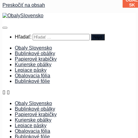
SK
SK
SK
SK
Preskočiť na obsah
Hľadať:
Obaly Slovensko
Bublinkové obálky
Papierové krabičky
Kurierske obálky
Lepiace pásky
Obalovacia fólia
Bublinkové fólie
Obaly Slovensko
Bublinkové obálky
Papierové krabičky
Kurierske obálky
Lepiace pásky
Obalovacia fólia
Bublinkové fólie