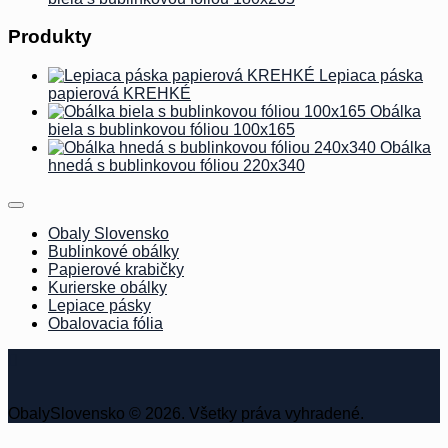
Produkty
Lepiaca páska
papierová KREHKÉ
Obálka
biela s bublinkovou fóliou 100x165
Obálka
hnedá s bublinkovou fóliou 220x340
Obaly Slovensko
Bublinkové obálky
Papierové krabičky
Kurierske obálky
Lepiace pásky
Obalovacia fólia
ObalySlovensko © 2026. Všetky práva vyhradené.